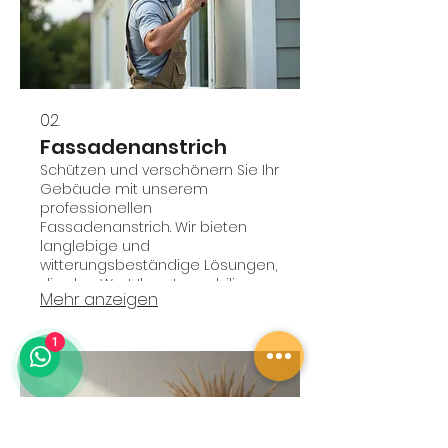
02.
Fassadenanstrich
Schützen und verschönern Sie Ihr
Gebäude mit unserem
professionellen
Fassadenanstrich. Wir bieten
langlebige und
witterungsbeständige Lösungen,
die den Wert Ihrer Immobilie
Mehr anzeigen
erhalten und optisch aufwerten.
Mit einer breiten Palette an
Farben und Finishes passen wir
1
den Anstrich individuell an Ihre
Wünsche und die Architektur
Ihres Hauses an. Vertrauen Sie
auf unsere Expertise für ein
Ergebnis, das begeistert.