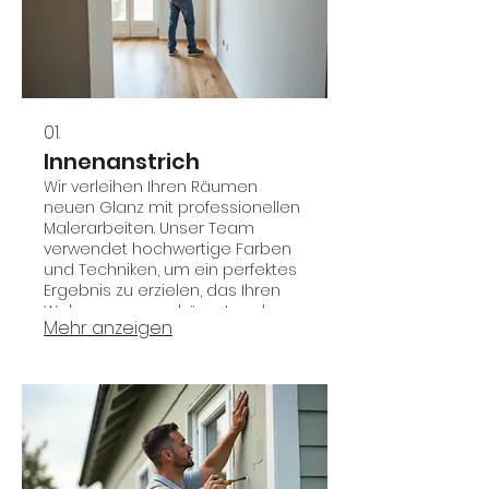
01.
Innenanstrich
Wir verleihen Ihren Räumen
neuen Glanz mit professionellen
Malerarbeiten. Unser Team
verwendet hochwertige Farben
und Techniken, um ein perfektes
Ergebnis zu erzielen, das Ihren
Wohnraum verschönert und
Mehr anzeigen
aufwertet. Ob einfache Wände
oder komplexe Decken, wir
sorgen für eine makellose
Ausführung, die den Stil Ihres
Zuhauses unterstreicht.
Genießen Sie eine schnelle und
saubere Umgestaltung Ihrer
Innenräume.