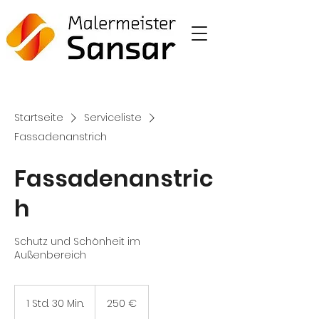
Startseite
Serviceliste
Fassadenanstrich
Fassadenanstric
h
Schutz und Schönheit im
Außenbereich
250
Euro
1 Std. 30 Min.
1
250 €
S