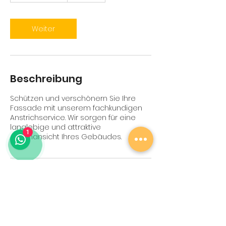
t
d
3
Weiter
0
M
i
n
.
Beschreibung
Schützen und verschönern Sie Ihre
Fassade mit unserem fachkundigen
Anstrichservice. Wir sorgen für eine
langlebige und attraktive
1
Außenansicht Ihres Gebäudes.
Kontaktangaben
info@malermeistersansar.de