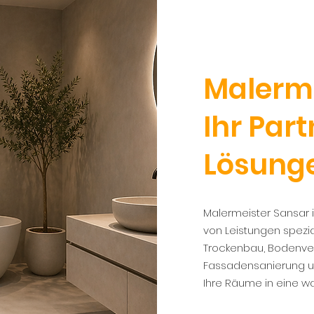
Malerme
Ihr Part
Lösung
Malermeister Sansar is
von Leistungen spezial
Trockenbau, Bodenver
Fassadensanierung un
Ihre Räume in eine w