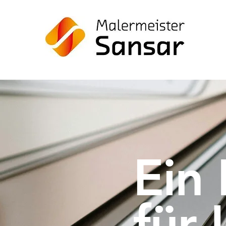
Ein
für 